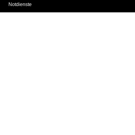
Notdienste
Gewerbeservice
Behörden
Behörden A-Z
Senatsverwaltungen
Bezirksämter
Bürgerämter
Jobcenter