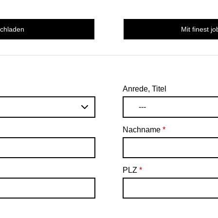
ochladen
Mit finest j
Anrede, Titel
---
Nachname
*
PLZ
*