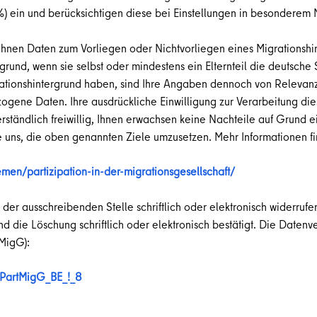
%)
ein und berücksichtigen diese bei Einstellungen in besonderem
hnen Daten zum Vorliegen oder Nichtvorliegen eines Migrationshin
rgrund, wenn sie selbst oder mindestens ein Elternteil die deutsche
grationshintergrund haben, sind Ihre Angaben dennoch von Relevanz
ene Daten. Ihre ausdrückliche Einwilligung zur Verarbeitung diese
erständlich freiwillig, Ihnen erwachsen keine Nachteile auf Grund
 uns, die oben genannten Ziele umzusetzen. Mehr Informationen fi
emen/partizipation-in-der-migrationsgesellschaft/
i der ausschreibenden Stelle schriftlich oder elektronisch widerru
d die Löschung schriftlich oder elektronisch bestätigt. Die Datenv
tMigG):
j=PartMigG_BE_!_8