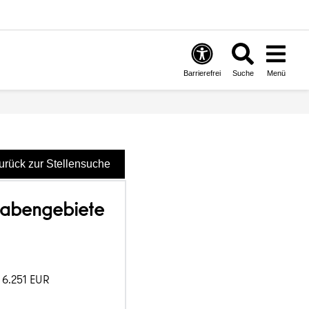
Barrierefrei
Suche
Menü
urück zur Stellensuche
fgabengebiete
- 6.251 EUR