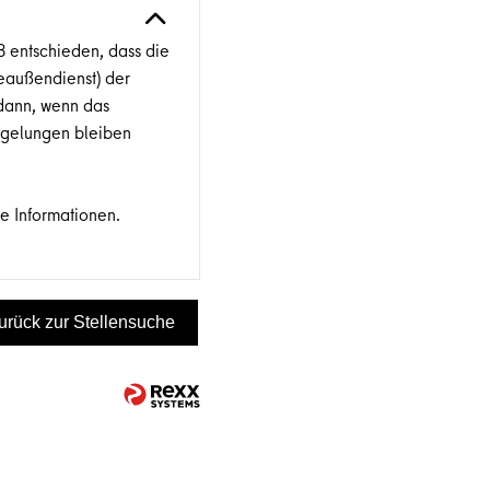
 entschieden, dass die
beaußendienst) der
 dann, wenn das
Regelungen bleiben
e Informationen.
urück zur Stellensuche