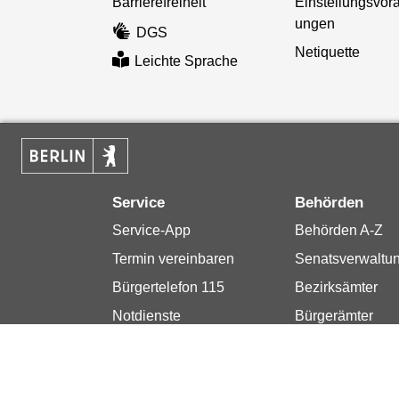
Barrierefreiheit
Einstellungsvor
ungen
DGS
Netiquette
Leichte Sprache
Service
Behörden
Service-App
Behörden A-Z
Termin vereinbaren
Senatsverwaltu
Bürgertelefon 115
Bezirksämter
Notdienste
Bürgerämter
Gewerbeservice
Jobcenter
Einwanderungs