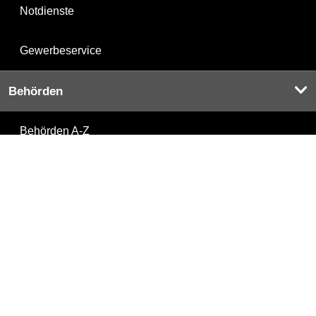
Notdienste
Gewerbeservice
Behörden
Behörden A-Z
Senatsverwaltungen
Bezirksämter
Bürgerämter
Jobcenter