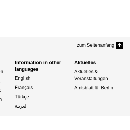
zum Seitenanfang
Information in other
Aktuelles
languages
en
Aktuelles &
English
Veranstaltungen
t
Français
Amtsblatt für Berlin
t
Türkçe
m
العربية