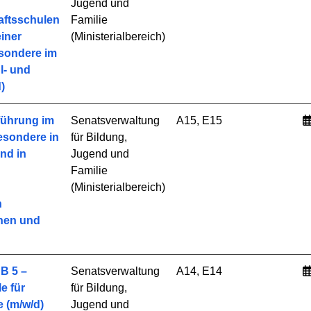
Jugend und
ftsschulen
Familie
einer
(Ministerialbereich)
esondere im
l- und
)
führung im
Senatsverwaltung
A15, E15
besondere in
für Bildung,
nd in
Jugend und
Familie
(Ministerialbereich)
n
nnen und
B 5 –
Senatsverwaltung
A14, E14
e für
für Bildung,
 (m/w/d)
Jugend und