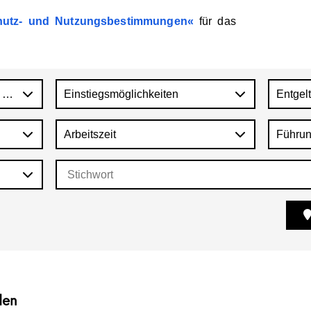
utz-
und
Nutzungsbestimmungen
für
das
 Jugend und Familie (Ministerialbereich)
Einstiegsmöglichkeiten
Entgel
Arbeitszeit
Führun
den