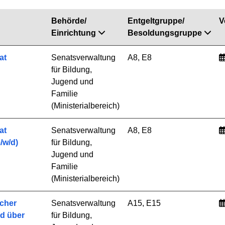
Behörde/
Entgeltgruppe/
V
Einrichtung
Besoldungsgruppe
at
Senatsverwaltung
A8, E8
für Bildung,
Jugend und
Familie
(Ministerialbereich)
at
Senatsverwaltung
A8, E8
/w/d)
für Bildung,
Jugend und
Familie
(Ministerialbereich)
cher
Senatsverwaltung
A15, E15
d über
für Bildung,