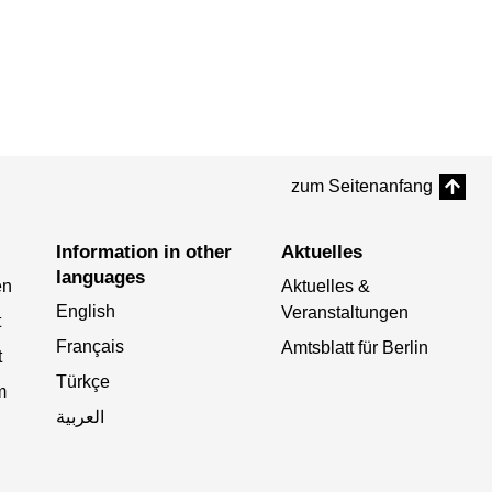
zum Seitenanfang
Information in other
Aktuelles
languages
en
Aktuelles &
English
Veranstaltungen
t
Français
Amtsblatt für Berlin
t
Türkçe
m
العربية