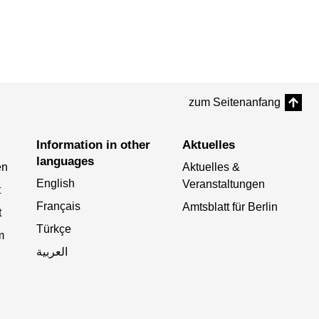
zum Seitenanfang
Information in other
Aktuelles
languages
en
Aktuelles &
English
Veranstaltungen
t
Français
Amtsblatt für Berlin
t
Türkçe
m
العربية