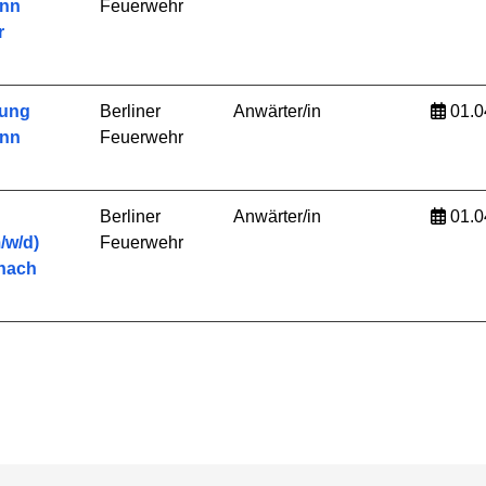
ann
Feuerwehr
r
dung
Berliner
Anwärter/in
01.0
ann
Feuerwehr
Berliner
Anwärter/in
01.0
/w/d)
Feuerwehr
nach