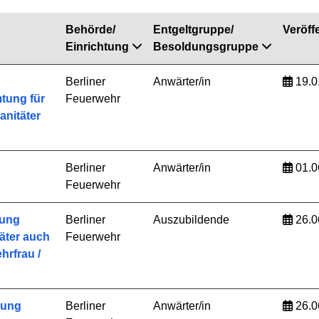
Behörde/
Entgeltgruppe/
Veröffe
Einrichtung
Besoldungsgruppe
Berliner
Anwärter/in
19.0
tung für
Feuerwehr
anitäter
Berliner
Anwärter/in
01.0
Feuerwehr
dung
Berliner
Auszubildende
26.0
täter auch
Feuerwehr
rfrau /
dung
Berliner
Anwärter/in
26.0