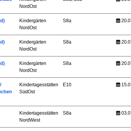
NordOst
d)
Kindergärten
S8a
20.0
NordOst
d)
Kindergärten
S8a
20.0
NordOst
d)
Kindergärten
S8a
20.0
NordOst
/
Kindertagesstätten
E10
15.0
üchen
SüdOst
Kindertagesstätten
S8a
03.0
NordWest