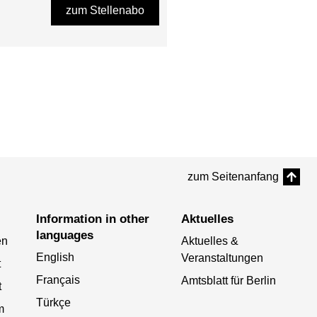
zum Stellenabo
zum Seitenanfang
Information in other
Aktuelles
languages
en
Aktuelles &
English
Veranstaltungen
t
Français
Amtsblatt für Berlin
t
Türkçe
m