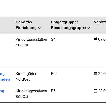
Behörde/
Entgeltgruppe/
Veröffe
Einrichtung
Besoldungsgruppe
Kindertagesstätten
S4
07.0
g
SüdOst
ung
Kindergärten
E6
29.0
tunden
NordOst
ung
Kindertagesstätten
E6
28.0
SüdOst