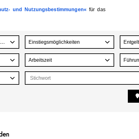
utz-
und
Nutzungsbestimmungen
für
das
tagesstätten NordWest, Kindertagesstätten SüdOst
Einstiegsmöglichkeiten
Entgel
Arbeitszeit
Führun
nden