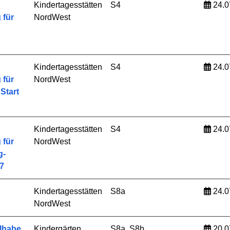
Kindertagesstätten
S4
24.0
 für
NordWest
Kindertagesstätten
S4
24.0
 für
NordWest
Start
Kindertagesstätten
S4
24.0
 für
NordWest
g-
27
Kindertagesstätten
S8a
24.0
NordWest
ilhabe
Kindergärten
S8a, S8b
20.0