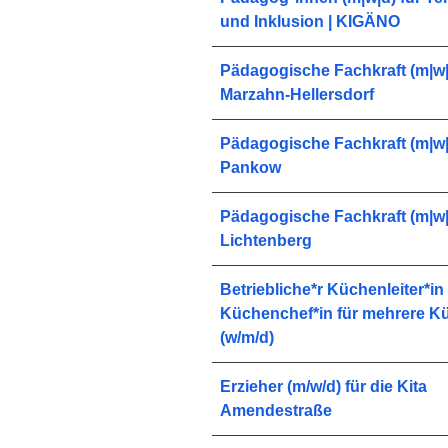
und Inklusion | KIGÄNO
Pädagogische Fachkraft (m|w|
Marzahn-Hellersdorf
Pädagogische Fachkraft (m|w|
Pankow
Pädagogische Fachkraft (m|w|
Lichtenberg
Betriebliche*r Küchenleiter*in 
Küchenchef*in für mehrere K
(w/m/d)
Erzieher (m/w/d) für die Kita
Amendestraße