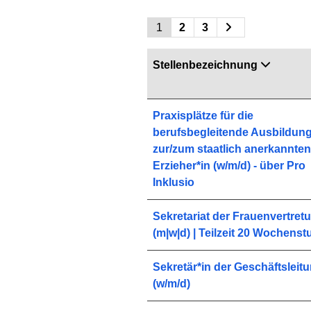
1
2
3
Stellenbezeichnung
Praxisplätze für die
berufsbegleitende Ausbildun
zur/zum staatlich anerkannten
Erzieher*in (w/m/d) - über Pro
Inklusio
Sekretariat der Frauenvertret
(m|w|d) | Teilzeit 20 Wochens
Sekretär*in der Geschäftsleit
(w/m/d)