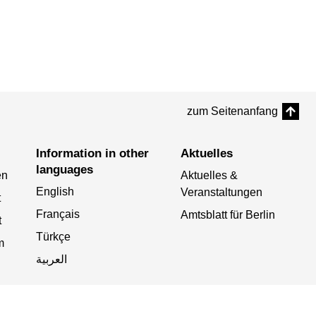
zum Seitenanfang
Information in other
Aktuelles
languages
en
Aktuelles &
English
Veranstaltungen
t
Français
Amtsblatt für Berlin
t
Türkçe
m
العربية