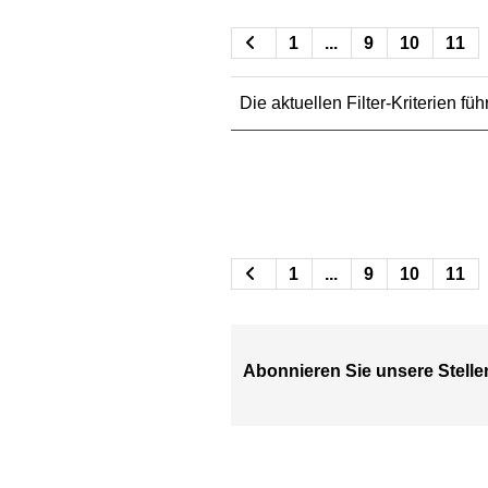
1
...
9
10
11
Die aktuellen Filter-Kriterien f
1
...
9
10
11
Abonnieren Sie unsere Stelle