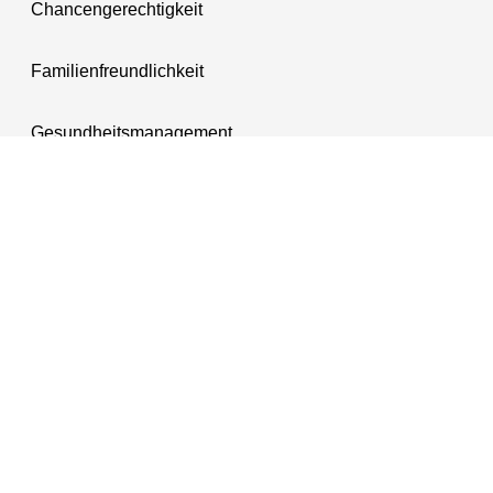
Chancengerechtigkeit
Familienfreundlichkeit
Gesundheitsmanagement
Information in other languages
English
Français
Türkçe
العربية