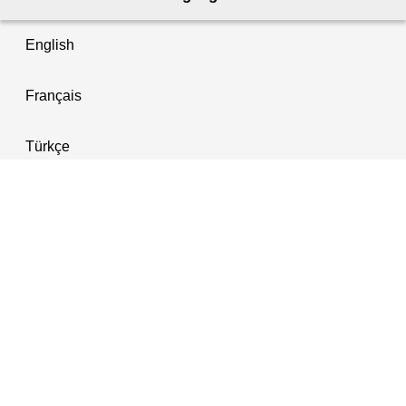
English
Français
Türkçe
العربية
Aktuelles
Aktuelles & Veranstaltungen
Amtsblatt für Berlin